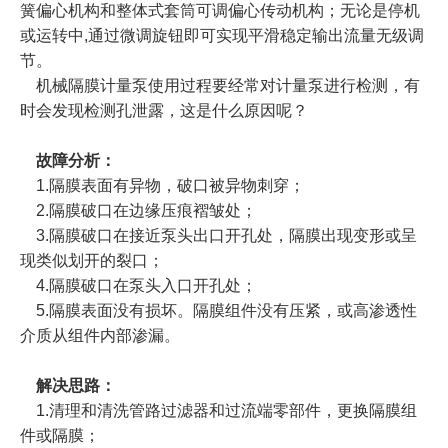
簧偏心机构和整体式套筒可调偏心传动机构；无论是停机
或运转中,通过微调旋钮即可实现平滑稳定输出流量无级调
节。
机械隔膜计量泵使用过程要经常对计量泵进行检测，有
时会发现检测孔泄露，这是什么原因呢？
故障分析
：
1.隔膜表面有异物，破口被异物刺穿；
2.隔膜破口在边缘压痕褶皱处；
3.隔膜破口在接近泵头出口开孔处，隔膜出现变形或呈
现类似划开的裂口；
4.隔膜破口在泵头入口开孔处；
5.隔膜表面没有损坏。隔膜组件没有压紧，或高渗透性
介质从组件内部渗漏。
解决思路：
1.清理和清洗管路过滤器和过流端零部件，更换隔膜组
件或隔膜；