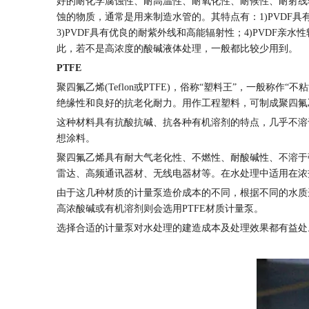
好的耐化学腐蚀性、耐高温性、耐氧化性、耐候性、耐射线
蚀的物质，通常是用来制造水管的。其特点有：1)PVDF
3)PVDF具有优良的耐紫外线和高能辐射性；4)PVD
此，若不是高浓度的酸碱液体处理，一般都比较少用到。
PTFE
聚四氟乙烯(Teflon或PTFE)，俗称“塑料王”，一般
绝缘性和良好的抗老化耐力。用作工程塑料，可制成聚四氟
这种材料具有抗酸抗碱、抗各种有机溶剂的特点，几乎不溶
想涂料。
聚四氟乙烯具有耐大气老化性、不燃性、耐酸碱性、不溶于
雷达、高频通讯器材、无线电器材等。在水处理中适用在浓
由于这几种材质的计量泵造价成本的不同，根据不同的水质选
高浓酸碱或有机溶剂则会选用PTFE材质计量泵。
选择合适的计量泵对水处理的建造成本及处理效果都有益处