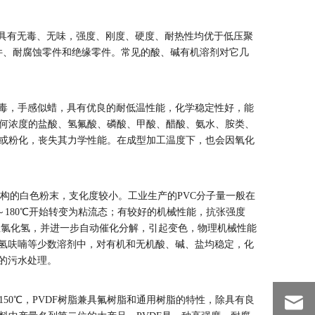
。PP具有无毒、无味，强度、刚度、硬度、耐热性均优于低压聚
件、耐腐蚀零件和绝缘零件。常见的酸、碱有机溶剂对它几
臭，无毒，手感似蜡，具有优良的耐低温性能，化学稳定性好，能
何浓度的盐酸、氢氟酸、磷酸、甲酸、醋酸、氨水、胺类、
或粉化，丧失其力学性能。在成型加工温度下，也会因氧化
为无定形结构的白色粉末，支化度较小。工业生产的PVC分子量一般在
0～180℃开始转变为粘流态；有较好的机械性能，抗张强度
而产生氯化氢，并进一步自动催化分解，引起变色，物理机械性能
四氢呋喃等少数溶剂中，对有机和无机酸、碱、盐均稳定，化
的污水处理。
150℃，PVDF树脂兼具氟树脂和通用树脂的特性，除具有良