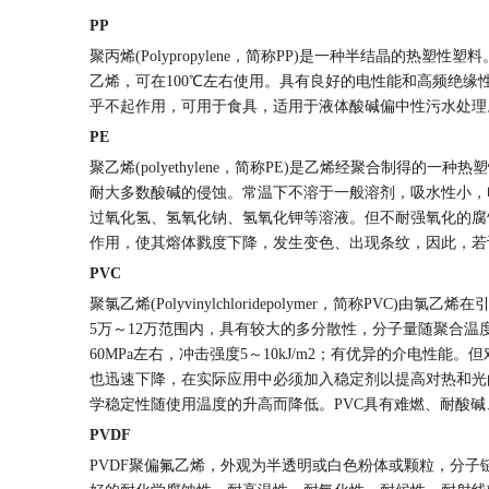
PP
聚丙烯(Polypropylene，简称PP)是一种半结晶
乙烯，可在100℃左右使用。具有良好的电性能和高频绝
乎不起作用，可用于食具，适用于液体酸碱偏中性污水处理
PE
聚乙烯(polyethylene，简称PE)是乙烯经聚合制
耐大多数酸碱的侵蚀。常温下不溶于一般溶剂，吸水性小，
过氧化氢、氢氧化钠、氢氧化钾等溶液。但不耐强氧化的腐
作用，使其熔体戮度下降，发生变色、出现条纹，因此，若
PVC
聚氯乙烯(Polyvinylchloridepolymer，简
5万～12万范围内，具有较大的多分散性，分子量随聚合温度
60MPa左右，冲击强度5～10kJ/m2；有优异的介电
也迅速下降，在实际应用中必须加入稳定剂以提高对热和光
学稳定性随使用温度的升高而降低。PVC具有难燃、耐酸
PVDF
PVDF聚偏氟乙烯，外观为半透明或白色粉体或颗粒，分子链