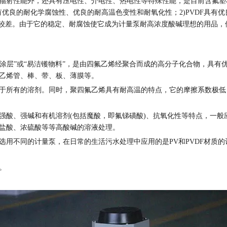
辐射性能外，还具有压电性、介电性、热电性等特殊性能，是目前含氟塑料
具有优良的耐化学腐蚀性、优良的耐高温色变性和耐氧化性；2)PVDF具
F亲水性较差。由于它的稳定、耐腐蚀使它成为计量泵耐高浓度酸碱理想的用
称作“不粘涂层”或“易洁镬物料”，是由四氟乙烯经聚合而成的高分子化合物
乙烯管、棒、带、板、薄膜等。
于所有的溶剂。同时，聚四氟乙烯具有耐高温的特点，它的摩擦系数极低
强酸、强碱和有机溶剂(包括魔酸，即氟锑磺酸)、抗氧化性等特点，一般
盐酸、浓硫酸等等高酸碱的溶液处理。
用不同的计量泵，在日常的生活污水处理中应用的是PV和PVDF材质的
。