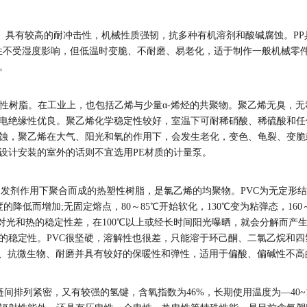
的热塑性塑料。具有较高的耐冲击性，机械性质强韧，抗多种有机溶剂和酸碱腐蚀
缘性不受湿度影响，但低温时变脆、不耐磨、易老化，适于制作一般机械零
。
得的一种热塑性树脂。在工业上，也包括乙烯与少量α-烯烃的共聚物。聚乙烯无
电绝缘性优良。聚乙烯化学稳定性较好，室温下可耐稀硝酸、稀硫酸和任
蚀，聚乙烯在大气、阳光和氧的作用下，会发生老化，变色、龟裂、变脆
设计安装的室外的话则不宜选用PE材质的计量泵。
称PVC)由氯乙烯在引发剂作用下聚合而成的热塑性树脂，是氯乙烯的均聚物。PVC
的降低而增加;无固定熔点，80～85℃开始软化，130℃变为粘弹态，16
性能。但对光和热的稳定性差，在100℃以上或经长时间阳光曝晒，就会分解
的稳定性。PVC很坚硬，溶解性也很差，只能溶于环己酮、二氯乙烷和
碱、抗微生物、耐磨并具有较好的保暖性和弹性，适用于偏酸、偏碱性不高
间排列紧密，又有较强的氢键，含氧指数为46%，长期使用温度为—40~